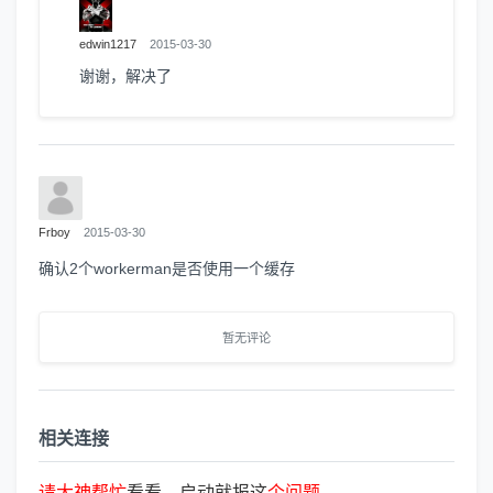
edwin1217
2015-03-30
谢谢，解决了
Frboy
2015-03-30
确认2个workerman是否使用一个缓存
暂无评论
相关连接
请
大
神
帮
忙
看看，启动就报这
个
问
题