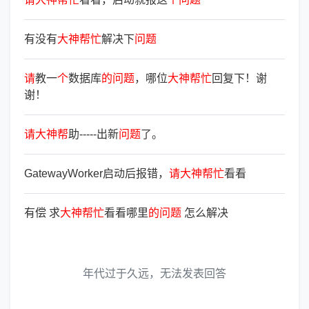
有没有
大
神
帮
忙
解决下
问
题
请
教一
个
数据库
的
问
题
，哪位
大
神
帮
忙
回复下！谢
谢！
请
大
神
帮
助-----出新
问
题
了。
GatewayWorker启动后报错，
请
大
神
帮
忙
看看
有偿 求
大
神
帮
忙
看看哪里
的
问
题
怎么解决
年代过于久远，无法发表回答