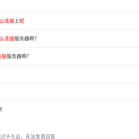
么
连
接
上
呢
么
连
接
服务器啊？
连
接
服务器啊？
架
代过于久远，无法发表回答