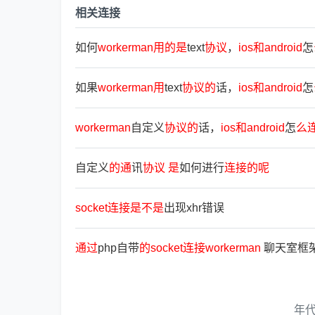
相关连接
如何
workerman
用
的
是
text
协
议
，
ios
和
android
怎
如果
workerman
用
text
协
议
的
话，
ios
和
android
怎
workerman
自定义
协
议
的
话，
ios
和
android
怎
么
自定义
的
通
讯
协
议
是
如何进行
连
接
的
呢
socket
连
接
是
不
是
出现xhr错误
通
过
php自带
的
socket
连
接
workerman
聊天室框
年