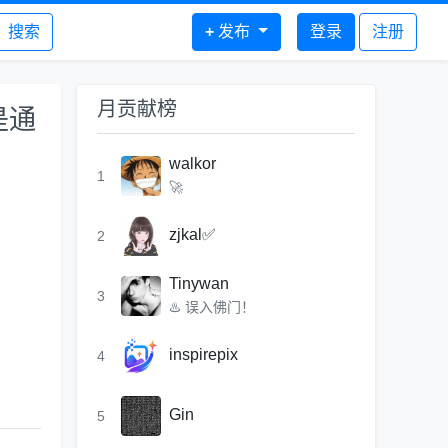
搜索
+
发布
登录
注册
月贡献榜
是通
walkor
1
🚀
zjkal✅
2
Tinywan
3
♨️ 误入佛门！
inspirepix
4
Gin
5