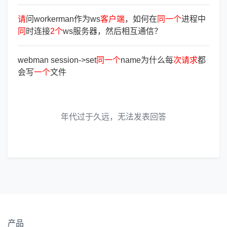
请
问workerman作为ws
客
户
端
，如何在
同
一
个
进程中
同
时连接
2
个
ws服务器，然后相互通信？
webman session->set
同
一
个
name为什么每
次
请
求
都
会写
一
个
文件
年代过于久远，无法发表回答
产品