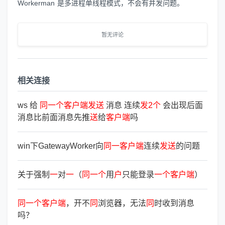
Workerman 是多进程单线程模式，不会有并发问题。
暂无评论
相关连接
ws 给
同
一
个
客
户
端
发
送
消息 连续
发
2
个
会出现后面
消息比前面消息先推
送
给
客
户
端
吗
win下GatewayWorker向
同
一
客
户
端
连续
发
送
的问题
关于强制
一
对
一
（
同
一
个
用
户
只能登录
一
个
客
户
端
）
同
一
个
客
户
端
，开不
同
浏览器，无法
同
时收到消息
吗？