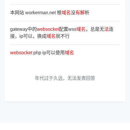
本网站 workerman.net 根
域
名
没
有
解
析
gateway中的
websocket
配置wss
域
名
，总是无
法
连
接，ip可以，换成
域
名
就不行
websocket
php ip可以使用
域
名
年代过于久远，无法发表回答