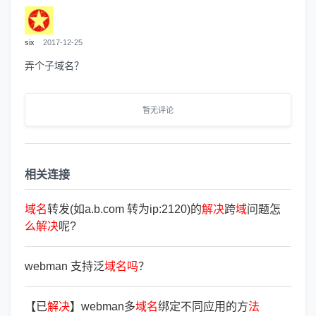
six
2017-12-25
弄个子域名？
暂无评论
相关连接
域
名
转发(如a.b.com 转为ip:2120)的
解
决
跨
域
问题怎
么
解
决
呢?
webman 支持泛
域
名
吗
？
【已
解
决
】webman多
域
名
绑定不同应用的方
法