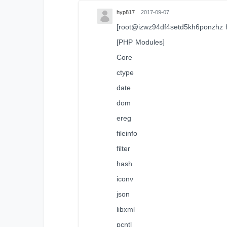
hyp817
2017-09-07
[root@izwz94df4setd5kh6ponzhz 
[PHP Modules]
Core
ctype
date
dom
ereg
fileinfo
filter
hash
iconv
json
libxml
pcntl