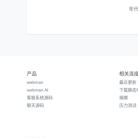
年
产品
相关连
webman
最近更新
webman AI
下载静态P
客服系统源码
捐赠
聊天源码
压力测试