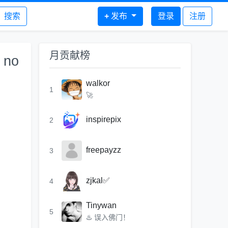
搜索
+
发布
登录
注册
月贡献榜
 no
walkor
1
🚀
inspirepix
2
freepayzz
3
zjkal✅
4
Tinywan
5
♨️ 误入佛门！