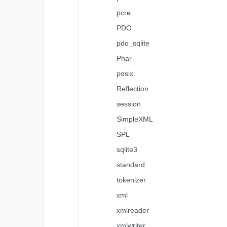
pcre
PDO
pdo_sqlite
Phar
posix
Reflection
session
SimpleXML
SPL
sqlite3
standard
tokenizer
xml
xmlreader
xmlwriter