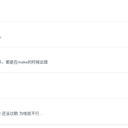
展。
，都是在make的时候出错
还没过期 为啥就不行...