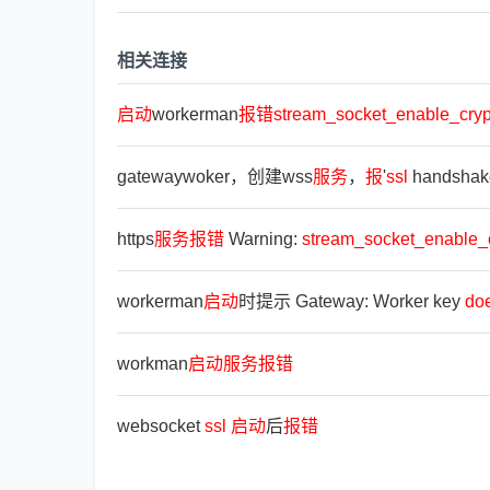
相关连接
启
动
workerman
报
错
stream_socket_enable_cryp
gatewaywoker，创建wss
服
务
，
报
'
ssl
handshake
https
服
务
报
错
Warning:
stream_socket_enable_
workerman
启
动
时提示 Gateway: Worker key
do
workman
启
动
服
务
报
错
websocket
ssl
启
动
后
报
错