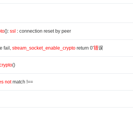
to
():
ssl
: connection reset by peer
 fail,
stream_socket_enable_crypto
return 0'
错
误
crypto
()
es
not
match !==