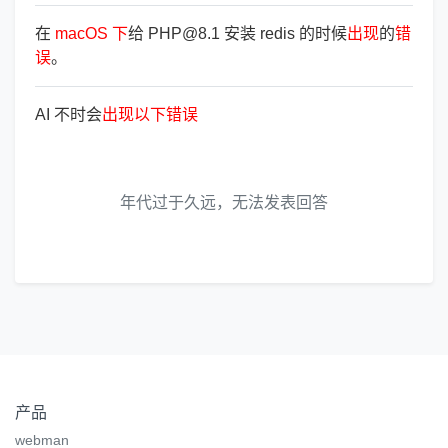
在
macOS
下
给 PHP@8.1 安装 redis 的时候
出
现
的
错
误
。
AI 不时会
出
现
以
下
错
误
年代过于久远，无法发表回答
产品
webman