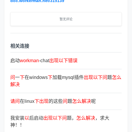
doc.workerman.net/315139
暂无评论
相关连接
启动
workman
-chat
出
现
以
下
错
误
问
一
下
在windows
下
加载mysql插件
出
现
以
下
问
题
怎
么
解
决
请
问
在linux
下
出
现
的这些
问
题
怎
么
解
决
呢
我安装
以
后启动
出
现
以
下
问
题，
怎
么
解
决
，求大
神！！