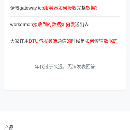
请教gateway tcp
服
务
器
如
何
接
收
完整
数
据
？
workerman
接
收
到
的
数
据
如
何
发
送出去
大家在用
DTU
与
服
务
端
通信
的
时候是
如
何
传输
数
据
的
年代过于久远，无法发表回答
产品