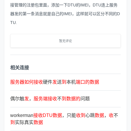
接管理的注册包里面，添加一下DTU的IMEI，DTU连上服务
器发的第一条消息就是自己的IMEI，这样就可以区分不同的D
TU.
暂无评论
相关连接
服
务
器
如
何
接
收
硬件
发
送
到
本机
端
口
的
数
据
偶尔触
发
，
服
务
端
接
收
不
到
数
据
的
问题
workerman
接
收
DTU
数
据
，只能
收
到
心跳
数
据
，
收
不
到
实际真实
数
据