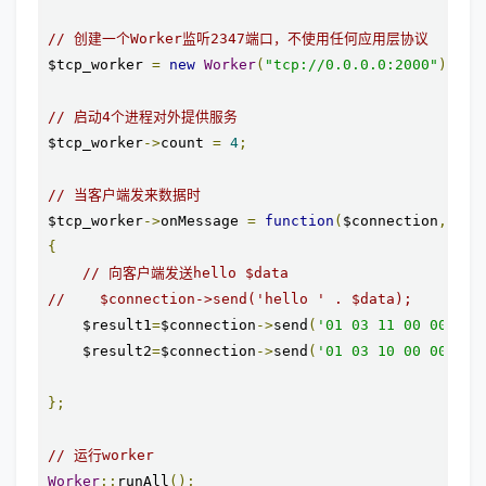
// 创建一个Worker监听2347端口，不使用任何应用层协议
$tcp_worker 
=
new
Worker
(
"tcp://0.0.0.0:2000"
);
// 启动4个进程对外提供服务
$tcp_worker
->
count 
=
4
;
// 当客户端发来数据时
$tcp_worker
->
onMessage 
=
function
(
$connection
,
 $da
{
// 向客户端发送hello $data
//    $connection->send('hello ' . $data);
    $result1
=
$connection
->
send
(
'01 03 11 00 00 03 
    $result2
=
$connection
->
send
(
'01 03 10 00 00 02 
};
// 运行worker
Worker
::
runAll
();