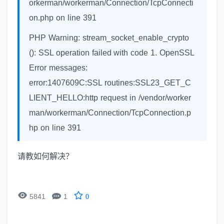
orkerman/workerman/Connection/TcpConnecti
on.php on line 391
PHP Warning: stream_socket_enable_crypto
(): SSL operation failed with code 1. OpenSSL
Error messages:
error:1407609C:SSL routines:SSL23_GET_C
LIENT_HELLO:http request in /vendor/worker
man/workerman/Connection/TcpConnection.p
hp on line 391
请教如何解决？


5841
1
0