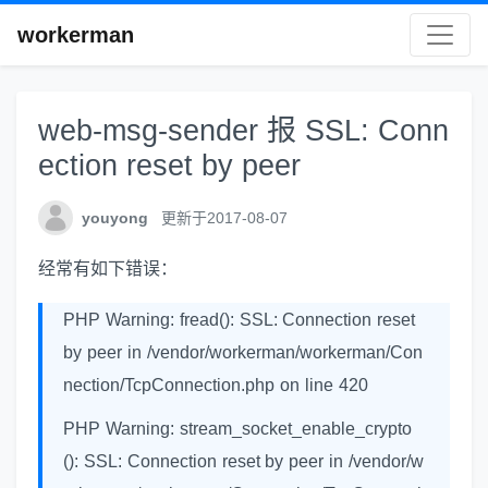
workerman
web-msg-sender 报 SSL: Conn
ection reset by peer
youyong
更新于2017-08-07
经常有如下错误：
PHP Warning: fread(): SSL: Connection reset
by peer in /vendor/workerman/workerman/Con
nection/TcpConnection.php on line 420
PHP Warning: stream_socket_enable_crypto
(): SSL: Connection reset by peer in /vendor/w