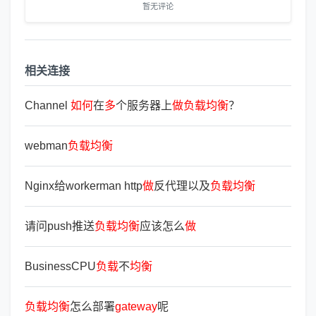
暂无评论
相关连接
Channel
如
何
在
多
个服务器上
做
负
载
均
衡
？
webman
负
载
均
衡
Nginx给workerman http
做
反代理以及
负
载
均
衡
请问push推送
负
载
均
衡
应该怎么
做
BusinessCPU
负
载
不
均
衡
负
载
均
衡
怎么部署
gateway
呢