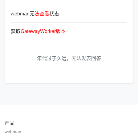
webman无
法
查
看
状态
获取
GatewayWorker
版
本
年代过于久远，无法发表回答
产品
webman