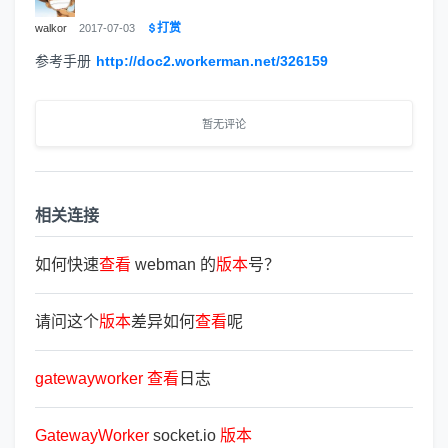
打赏
walkor
2017-07-03
参考手册
http://doc2.workerman.net/326159
暂无评论
相关连接
如何快速
查
看
webman 的
版
本
号？
请问这个
版
本
差异如何
查
看
呢
gatewayworker
查
看
日志
GatewayWorker
socket.io
版
本