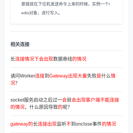
那我就在下位机发送命令上来的时候，实例一个r
edis对象，进行写入。
相关连接
长
连
接
情
况
下
会
出
现
数据串线
的
情
况
请问Worker
连
接
到
Gateway
出
现
大
量
失败
是
什么
情
况
？
socket服务启动之后过一
会
就
会
出
现
客
户
端
不
能
连
接
的
情
况
，什么原因导致
的
呢？
gateway
的
长
连
接
出
现
监听
不
到onclose事件
的
情
况