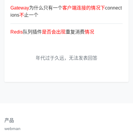
Gateway
为什么只有一个
客
户
端
连
接
的
情
况
下
connect
ions
不
止一个
Redis
队列插件
是
否
会
出
现
重复消费
情
况
年代过于久远，无法发表回答
产品
webman