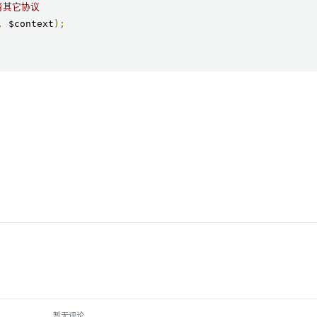
或者其它协议
,
 $context
);
暂无评论