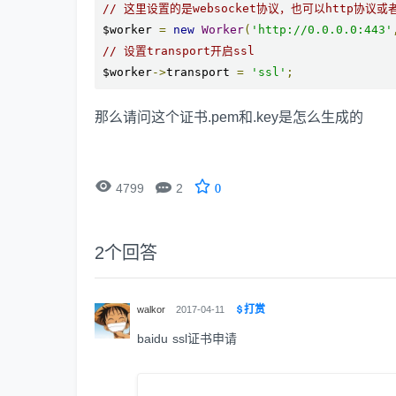
// 这里设置的是websocket协议，也可以http协议
$worker 
=
new
Worker
(
'http://0.0.0.0:443'
// 设置transport开启ssl
$worker
->
transport 
=
'ssl'
;
那么请问这个证书.pem和.key是怎么生成的


4799
2
0
2
个回答
打赏
walkor
2017-04-11
baidu ssl证书申请