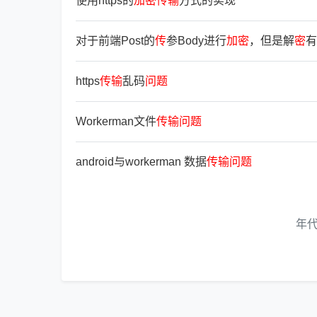
使用https的
加
密
传
输
方式的实现
对于前端Post的
传
参Body进行
加
密
，但是解
密
有
https
传
输
乱码
问
题
Workerman文件
传
输
问
题
android与workerman 数据
传
输
问
题
年