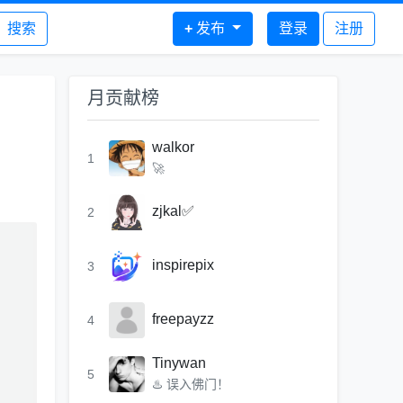
搜索
+
发布
登录
注册
月贡献榜
walkor
1
🚀
zjkal✅
2
inspirepix
3
freepayzz
4
Tinywan
5
♨️ 误入佛门！