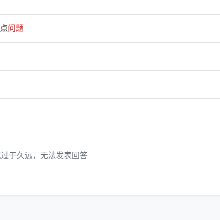
点
问
题
代过于久远，无法发表回答