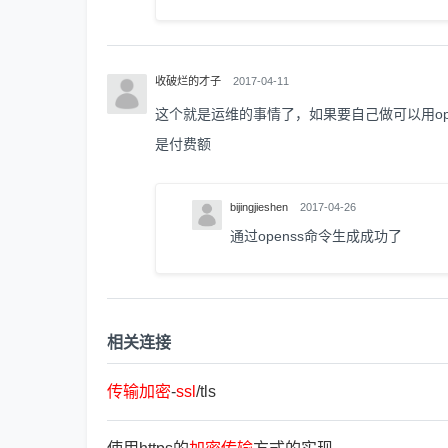
收破烂的才子
2017-04-11
这个就是运维的事情了，如果要自己做可以用op
是付费额
bijingjieshen
2017-04-26
通过openss命令生成成功了
相关连接
传
输
加
密
-
ssl
/tls