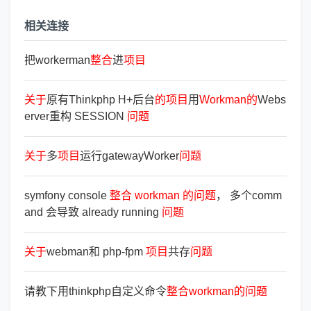
相关连接
把workerman
整
合
进
项
目
关
于
原有Thinkphp H+后台
的
项
目
用
Workman
的
Webs
erver重构 SESSION
问
题
关
于
多
项
目
运行gatewayWorker
问
题
symfony console
整
合
workman
的
问
题
， 多个comm
and 会导致 already running
问
题
关
于
webman和 php-fpm
项
目
共存
问
题
请教下用thinkphp自定义命令
整
合
workman
的
问
题