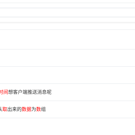
时
间
想客户端推送消息呢
认
取
出来的
数
据
为
数
组