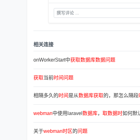
相关连接
onWorkerStart中
获
取
数
据
库
数
据
问
题
获
取
当前
时
间
问
题
相隔多久的
时
间
是从
数
据
库
获
取
的，那怎么隔段
webman
中使用laravel
数
据
库
，
取
数
据
时
如何默
关于
webman
时
区
的
问
题