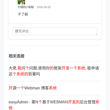
忙碌的小蚂蚁
2026-06-05
不了解
相关连接
大佬,
我
问
个
问题,使用你
的
框架
开
发
一
个
系
统
, 能申请
这
个
系
统
的
软著吗
开
源一
个
Webman 博客
系
统
easyAdmin - 第N
个
基于WEBMAN
开
发
的
后台管理
系
统