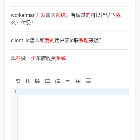
workerman
开
发
聊天
系
统
，有做过
的
可以指导下
我
么？付费！
client_id怎么和
我
的
用户表id联
系
起
来呢？
现
在
做一
个
车牌收费
系
统
1