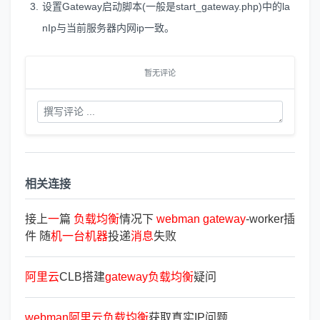
设置Gateway启动脚本(一般是start_gateway.php)中的la
nIp与当前服务器内网ip一致。
暂无评论
相关连接
接上
一
篇
负
载
均
衡
情况下
webman
gateway
-worker插
件 随
机
一
台
机
器
投递
消
息
失败
阿
里
云
CLB搭建
gateway
负
载
均
衡
疑问
webman
阿
里
云
负
载
均
衡
获取真实IP问题