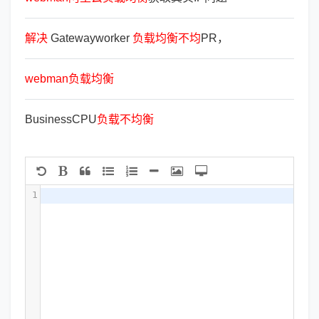
解
决
Gatewayworker
负
载
均
衡
不
均
PR，
webman
负
载
均
衡
BusinessCPU
负
载
不
均
衡
1