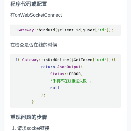
程序代码或配置
在onWebSocketConnect
Gateway
::
bindUid
(
$client_id
,
$User
[
'id'
]);
在检查是否在线的时候
if
(!
Gateway
::
isUidOnline
(
$GetToken
[
'uid'
])){
return
JsonOutput
(
Status
::
ERROR
,
'手机不在线推送失败'
,
null
);
}
重现问题的步骤
请求socket链接