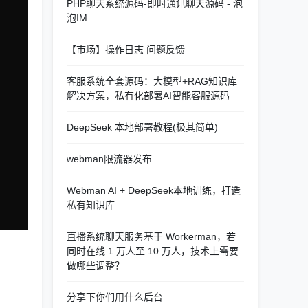
PHP聊天系统源码-即时通讯聊天源码 - 泡
泡IM
【市场】操作日志 问题反馈
客服系统全套源码：大模型+RAG知识库
解决方案，私有化部署AI智能客服源码
DeepSeek 本地部署教程(极其简单)
webman限流器发布
Webman AI + DeepSeek本地训练，打造
私有知识库
直播系统聊天服务基于 Workerman，若
同时在线 1 万人至 10 万人，技术上需要
做哪些调整？
分享下你们用什么后台