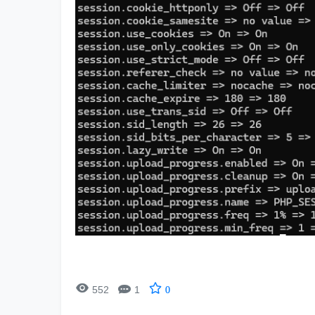


552
1
0