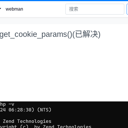
webman
n_get_cookie_params()(已解决)