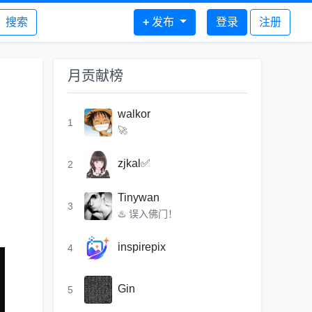
搜索
+
发布
登录
注册
月贡献榜
walkor
1
🚀
zjkal✅
2
Tinywan
3
♨️ 误入佛门！
inspirepix
4
Gin
5