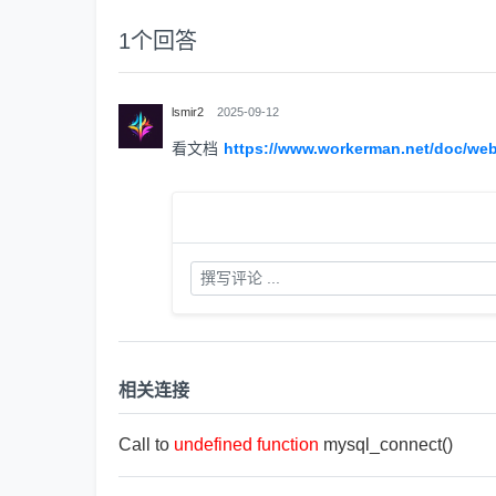
1
个回答
lsmir2
2025-09-12
看文档
https://www.workerman.net/doc/we
相关连接
Call to
undefined
function
mysql_connect()