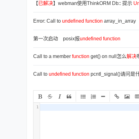
【
已
解
决
】webman使用ThinkORM Db:: 提示
Un
Error: Call to
undefined
function
array_in_array
第一次启动 posix报
undefined
function
Call to a member
function
get() on null怎么
解
决
Call to
undefined
function
pcntl_signal()请
1