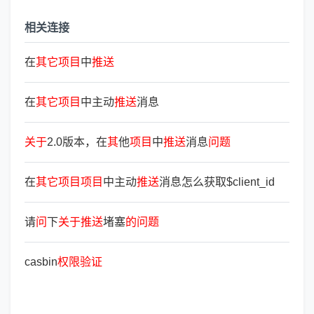
相关连接
在
其
它
项
目
中
推
送
在
其
它
项
目
中主动
推
送
消息
关
于
2.0版本，在
其
他
项
目
中
推
送
消息
问
题
在
其
它
项
目
项
目
中主动
推
送
消息怎么获取$client_id
请
问
下
关
于
推
送
堵塞
的
问
题
casbin
权
限
验
证