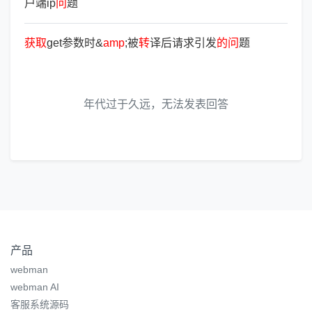
户端ip
问
题
获
取
get参数时&
amp
;被
转
译后请求引发
的
问
题
年代过于久远，无法发表回答
产品
webman
webman AI
客服系统源码