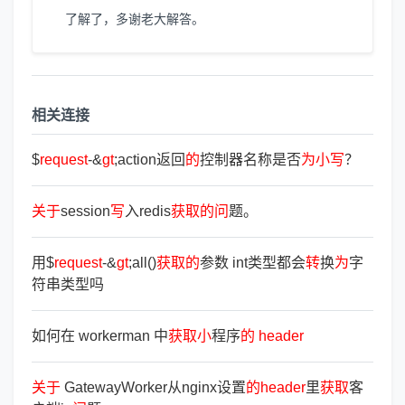
了解了，多谢老大解答。
相关连接
$
request
-&
gt
;action返回
的
控制器名称是否
为
小
写
？
关
于
session
写
入redis
获
取
的
问
题。
用$
request
-&
gt
;all()
获
取
的
参数 int类型都会
转
换
为
字
符串类型吗
如何在 workerman 中
获
取
小
程序
的
header
关
于
GatewayWorker从nginx设置
的
header
里
获
取
客