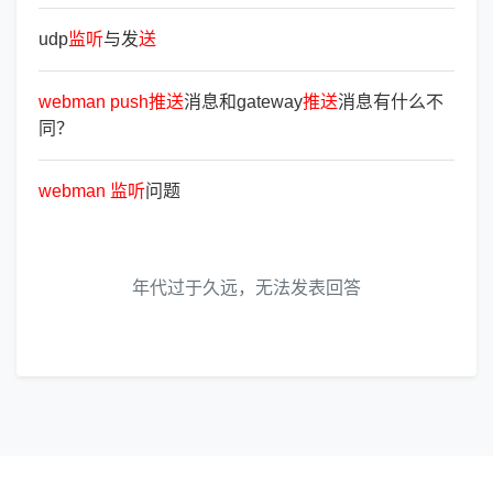
udp
监
听
与发
送
webman
push
推
送
消息和gateway
推
送
消息有什么不
同？
webman
监
听
问题
年代过于久远，无法发表回答