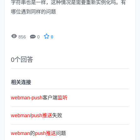
字符串也是一样，这种情况是需要重新实例化吗。有
哪位遇到同样的问题


856
0
0
0
个回答
相关连接
webman
-
push
客户端
监
听
webman
/
push
推
送
失败
webman
的
push
推
送
问题