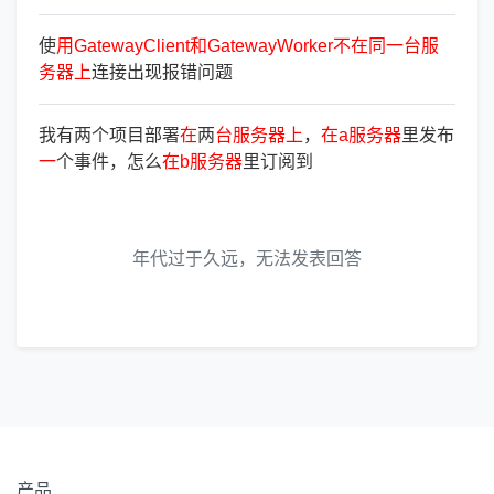
使
用
GatewayClient
和
GatewayWorker
不
在
同
一
台
服
务
器
上
连接出现报错问题
我有两个项目部署
在
两
台
服
务
器
上
，
在
a
服
务
器
里发布
一
个事件，怎么
在
b
服
务
器
里订阅到
年代过于久远，无法发表回答
产品