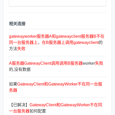
相关连接
gatewayworker
服
务
器
A
和
gatewayclient
服
务
器
B
不
在
同
一
台
服
务
器
上
，
在
B
服
务
器
上
调
用
gatewayclient
的
方法
失
败
A
服
务
器
GatewayClient
调
用
调
用
B
服
务
器
worker
失
败
的,没有数据
如果
GatewayClient
和
GatewayWorker
不
在
同
一
台
服
务
器
【已解决】
GatewayClient
和
GatewayWorker
不
在
同
一
台
服
务
器
如何配置