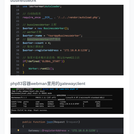
businesswork
php83容器webman里用的gatewayclient