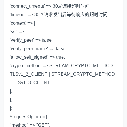
'connect_timeout' => 30,// 连接超时时间
'timeout' => 30,// 请求发出后等待响应的超时时间
'context' => [
'ssl' => [
'verify_peer' => false,
'verify_peer_name' => false,
'allow_self_signed' => true,
'crypto_method' => STREAM_CRYPTO_METHOD_
TLSv1_2_CLIENT | STREAM_CRYPTO_METHOD
_TLSv1_3_CLIENT,
],
],
];
$requestOption = [
"method" => "GET",