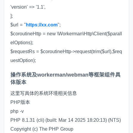
'version' => '1.1',
];
$url = "
https://xx.com
";
$coroutineHttp = new \Workerman\Http\Client($parall
elOptions);
$requestRs = $coroutineHttp->request(trim($url),$req
uestOption);
操作系统及workerman/webman等框架组件具
体版本
这里写具体的系统环境相关信息
PHP版本
php -v
PHP 8.1.31 (cli) (built: Mar 14 2025 18:20:13) (NTS)
Copyright (c) The PHP Group