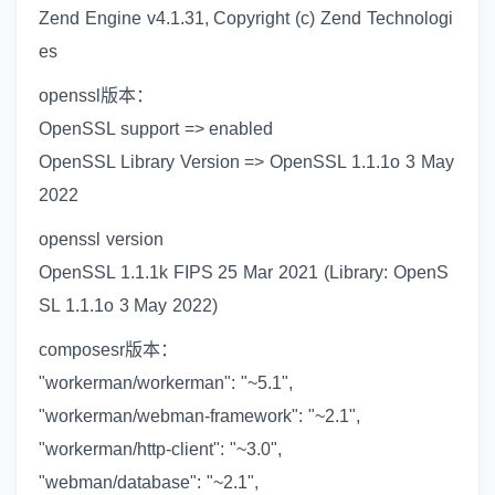
Zend Engine v4.1.31, Copyright (c) Zend Technologi
es
openssl版本：
OpenSSL support => enabled
OpenSSL Library Version => OpenSSL 1.1.1o 3 May
2022
openssl version
OpenSSL 1.1.1k FIPS 25 Mar 2021 (Library: OpenS
SL 1.1.1o 3 May 2022)
composesr版本：
"workerman/workerman": "~5.1",
"workerman/webman-framework": "~2.1",
"workerman/http-client": "~3.0",
"webman/database": "~2.1",