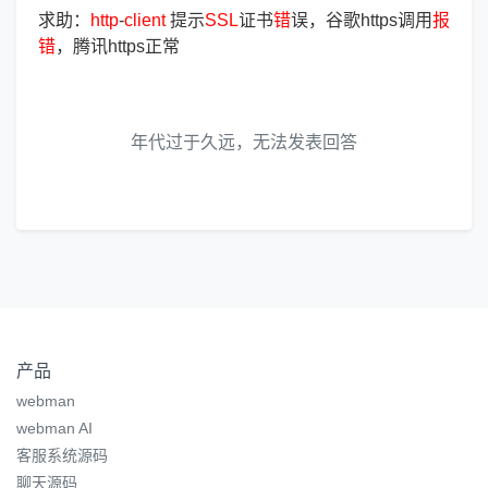
求助：
http
-
client
提示
SSL
证书
错
误，谷歌https调用
报
错
，腾讯https正常
年代过于久远，无法发表回答
产品
webman
webman AI
客服系统源码
聊天源码