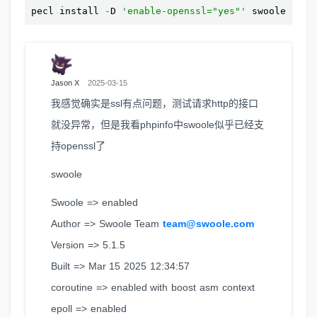
pecl install 
-
D 
'enable-openssl="yes"'
 swoole
Jason X
2025-03-15
我感觉确实是ssl有点问题，测试请求http的接口
就没异常，但是我看phpinfo中swoole似乎已经支
持openssl了
swoole
Swoole => enabled
Author => Swoole Team
team@swoole.com
Version => 5.1.5
Built => Mar 15 2025 12:34:57
coroutine => enabled with boost asm context
epoll => enabled