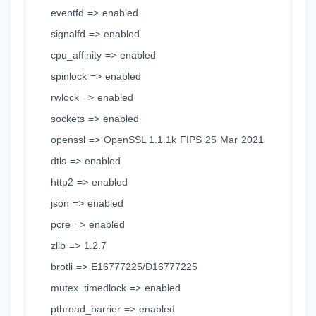
eventfd => enabled
signalfd => enabled
cpu_affinity => enabled
spinlock => enabled
rwlock => enabled
sockets => enabled
openssl => OpenSSL 1.1.1k FIPS 25 Mar 2021
dtls => enabled
http2 => enabled
json => enabled
pcre => enabled
zlib => 1.2.7
brotli => E16777225/D16777225
mutex_timedlock => enabled
pthread_barrier => enabled