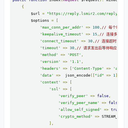
{
        $url 
=
"https://reply.lsmir2.com/reply.php
        $options 
=
[
'max_conn_per_addr'
=>
100
,
// 每个域名
'keepalive_timeout'
=>
15
,
// 连接多长时
'connect_timeout'
=>
30
,
// 连接超时时间
'timeout'
=>
30
,
// 请求发出后等待响应的超
'method'
=>
'POST'
,
'version'
=>
'1.1'
,
'headers'
=>
[
'Content-Type'
=>
'appli
'data'
=>
  json_encode
([
"id"
=>
1
])
,
'context'
=>
[
'ssl'
=>
[
'verify_peer'
=>
false
,
'verify_peer_name'
=>
false
,
'allow_self_signed'
=>
true
,
'crypto_method'
=>
 STREAM_CRYP
],