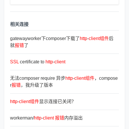
相关连接
gatewayworker下composer下载了
http
-
client
组
件
后
就
报
错
了
SSL
certificate to
http
-
client
无法composer require 异步
http
-
client
组
件
，compose
r
报
错
，我升级了版本
http
-
client
组
件
显示连接已关闭？
workerman/
http
-
client
报
错
内存溢出