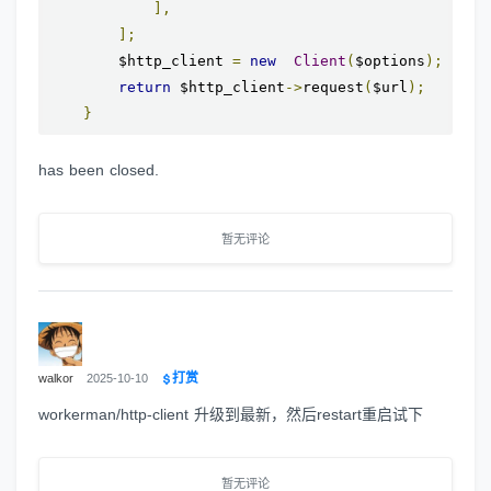
],
];
        $http_client 
=
new
Client
(
$options
);
return
 $http_client
->
request
(
$url
);
}
has been closed.
暂无评论
打赏
walkor
2025-10-10
workerman/http-client 升级到最新，然后restart重启试下
暂无评论