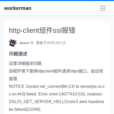
workerman
http-client组件ssl报错
Jason X
更新于2025-03-15
问题描述
这里详细描述问题
协程环境下使用httpclient组件请求https接口，会出现
报错
NOTICE Socket::ssl_connect(fd=13) to server[xx.xx.x
x.xx:443] failed. Error: error:14077410:SSL routines:
SSL23_GET_SERVER_HELLO:sslv3 alert handsha
ke failure[1|1040]