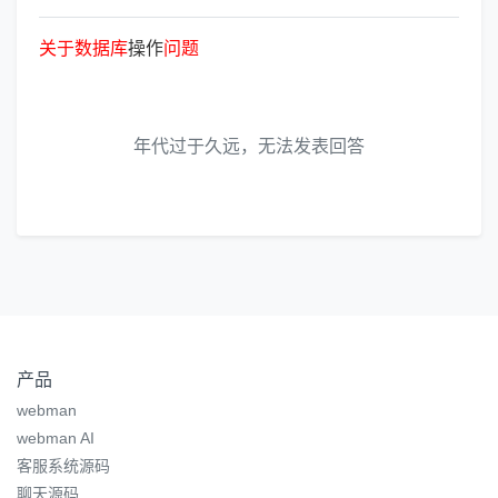
关
于
数
据
库
操作
问
题
年代过于久远，无法发表回答
产品
webman
webman AI
客服系统源码
聊天源码