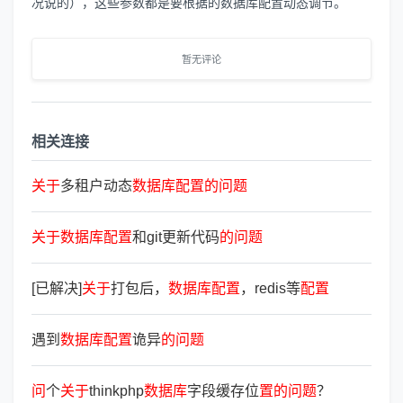
况说的），这些参数都是要根据的数据库配置动态调节。
暂无评论
相关连接
关
于
多租户动态
数
据
库
配
置
的
问
题
关
于
数
据
库
配
置
和git更新代码
的
问
题
[已解决]
关
于
打包后，
数
据
库
配
置
，redis等
配
置
遇到
数
据
库
配
置
诡异
的
问
题
问
个
关
于
thinkphp
数
据
库
字段缓存位
置
的
问
题
？