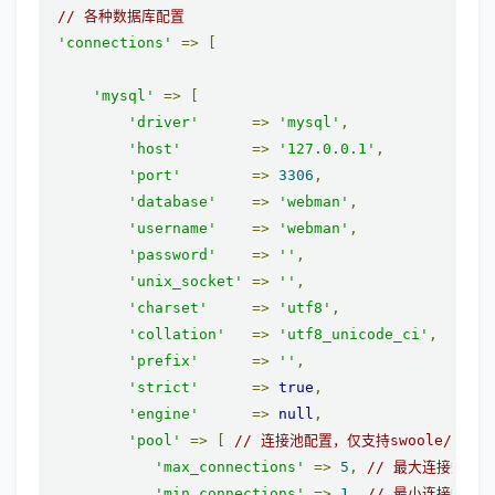
// 各种数据库配置
'connections'
=>
[
'mysql'
=>
[
'driver'
=>
'mysql'
,
'host'
=>
'127.0.0.1'
,
'port'
=>
3306
,
'database'
=>
'webman'
,
'username'
=>
'webman'
,
'password'
=>
''
,
'unix_socket'
=>
''
,
'charset'
=>
'utf8'
,
'collation'
=>
'utf8_unicode_ci'
,
'prefix'
=>
''
,
'strict'
=>
true
,
'engine'
=>
null
,
'pool'
=>
[
// 连接池配置，仅支持swoole/swow
'max_connections'
=>
5
,
// 最大连接数
'min_connections'
=>
1
,
// 最小连接数