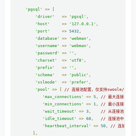
'pgsql'
=>
[
'driver'
=>
'pgsql'
,
'host'
=>
'127.0.0.1'
,
'port'
=>
5432
,
'database'
=>
'webman'
,
'username'
=>
'webman'
,
'password'
=>
''
,
'charset'
=>
'utf8'
,
'prefix'
=>
''
,
'schema'
=>
'public'
,
'sslmode'
=>
'prefer'
,
'pool'
=>
[
// 连接池配置，仅支持swoole/swow
'max_connections'
=>
5
,
// 最大连接数
'min_connections'
=>
1
,
// 最小连接数
'wait_timeout'
=>
3
,
// 从连接池获取
'idle_timeout'
=>
60
,
// 连接池中连接最
'heartbeat_interval'
=>
50
,
// 连接池心
],