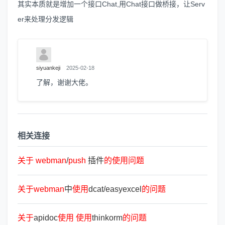
其实本质就是增加一个接口Chat,用Chat接口做桥接，让Serv
er来处理分发逻辑
siyuankeji
2025-02-18
了解，谢谢大佬。
相关连接
关
于
webman
/
push
插件
的
使
用
问
题
关
于
webman
中
使
用
dcat/easyexcel
的
问
题
关
于
apidoc
使
用
使
用
thinkorm
的
问
题