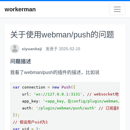
workerman
关于使用webman/push的问题
siyuankeji
发表于 2025-02-15
问题描述
我看了webman/push的插件的描述，比如说
var
 connection 
=
new
Push
({
    url
:
'ws://127.0.0.1:3131'
,
// websocket地址
    app_key
:
'<app_key，在config/plugin/webman/pus
    auth
:
'/plugin/webman/push/auth'
// 订阅鉴权(仅
});
// 假设用户uid为1
var
 uid 
=
1
;