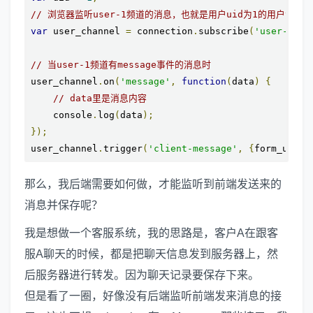
// 浏览器监听user-1频道的消息，也就是用户uid为1的用户消息
var
 user_channel 
=
 connection
.
subscribe
(
'user-'
+
 
// 当user-1频道有message事件的消息时
user_channel
.
on
(
'message'
,
function
(
data
)
{
// data里是消息内容
    console
.
log
(
data
);
});
user_channel
.
trigger
(
'client-message'
,
{
form_uid
:
2
那么，我后端需要如何做，才能监听到前端发送来的
消息并保存呢？
我是想做一个客服系统，我的思路是，客户A在跟客
服A聊天的时候，都是把聊天信息发到服务器上，然
后服务器进行转发。因为聊天记录要保存下来。
但是看了一圈，好像没有后端监听前端发来消息的接