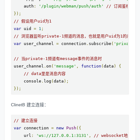
    auth
:
'/plugin/webman/push/auth'
// 订阅鉴权(仅
});
// 假设用户uid为1
var
 uid 
=
1
;
// 浏览器监听private-1频道的消息，也就是用户uid为1的用户消
var
 user_channel 
=
 connection
.
subscribe
(
'private-'
// 当private-1频道有message事件的消息时
user_channel
.
on
(
'message'
,
function
(
data
)
{
// data里是消息内容
    console
.
log
(
data
);
});
ClinetB 建立连接：
// 建立连接
var
 connection 
=
new
Push
({
    url
:
'ws://127.0.0.1:3131'
,
// websocket地址