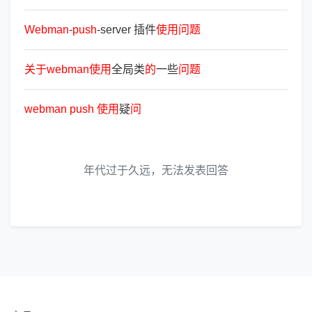
Webman
-
push
-server 插件
使
用
问
题
关
于
webman
使
用
全局类
的
一些
问
题
webman
push
使
用
疑
问
年代过于久远，无法发表回答