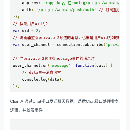
    app_key
:
'<app_key，在config/plugin/webman/pus
    auth
:
'/plugin/webman/push/auth'
// 订阅鉴权(仅
});
// 假设用户uid为2
var
 uid 
=
2
;
// 浏览器监听private-2频道的消息，也就是用户uid为2的用户消
var
 user_channel 
=
 connection
.
subscribe
(
'private-'
// 当private-2频道有message事件的消息时
user_channel
.
on
(
'message'
,
function
(
data
)
{
// data里是消息内容
    console
.
log
(
data
);
});
ClientA 通过Chat接口发送聊天数据，然后Chat接口处理业务
逻辑，并触发事件