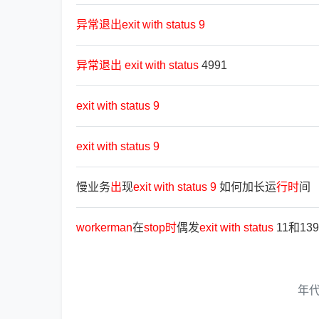
异
常
退
出
exit
with
status
9
异
常
退
出
exit
with
status
4991
exit
with
status
9
exit
with
status
9
慢业务
出
现
exit
with
status
9
如何加长运
行
时
间
workerman
在
stop
时
偶发
exit
with
status
11和139
年