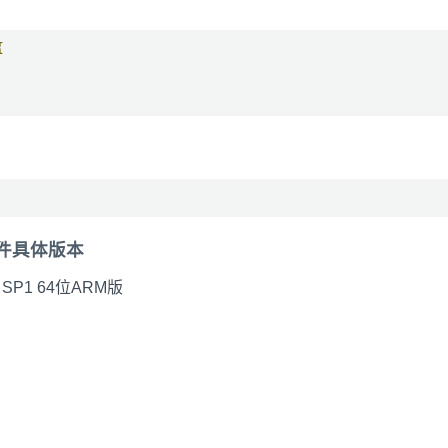
{
组件具体版本
P1 64位ARM版