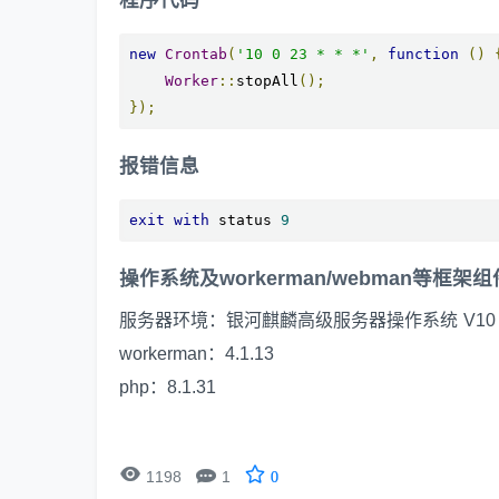
程序代码
new
Crontab
(
'10 0 23 * * *'
,
function
()
Worker
::
stopAll
();
});
报错信息
exit
with
 status 
9
操作系统及workerman/webman等框架
服务器环境：银河麒麟高级服务器操作系统 V10 S
workerman：4.1.13
php：8.1.31


1198
1
0