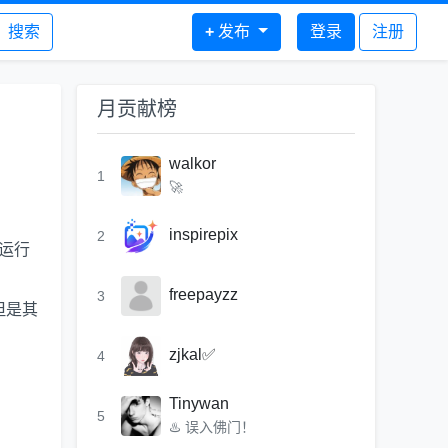
搜索
+
发布
登录
注册
月贡献榜
walkor
1
🚀
inspirepix
2
束运行
freepayzz
3
，但是其
zjkal✅
4
Tinywan
5
♨️ 误入佛门！