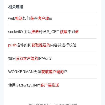
相关连接
web
推
送
如何
获
得
客
户
端
ip
socketIO 主动
推
送
时候 $_GET
获
取
不到
值
push
插件如何
获
取
推
送
的
内容并进行校验
如何
获
取
客
户
端
的
IP/Port?
WORKERMAN无法
获
取
客
户
端
的
IP
使用GatewayClient
客
户
端
推
送