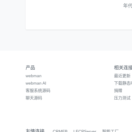
年
产品
相关连
webman
最近更新
webman AI
下载静态P
客服系统源码
捐赠
聊天源码
压力测试
友情连接
CRMEB
LECPServer
智能工厂