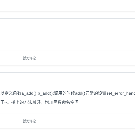
暂无评论
add();b_add();调用的时候add()异常的设置set_error_hand
了~。楼上的方法最好，增加函数命名空间
暂无评论