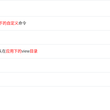
下
的
自
定
义
命令
认在
应
用
下
的
view
目
录