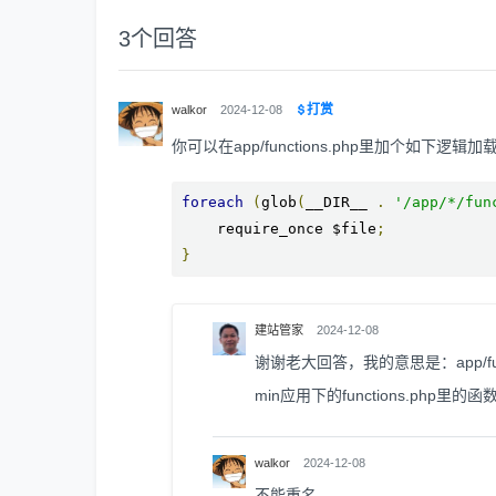
3
个回答
打赏
walkor
2024-12-08
你可以在app/functions.php里加个如下逻辑加载
foreach
(
glob
(
__DIR__ 
.
'/app/*/fun
    require_once $file
;
}
建站管家
2024-12-08
谢谢老大回答，我的意思是：app/funct
min应用下的functions.php里的
walkor
2024-12-08
不能重名