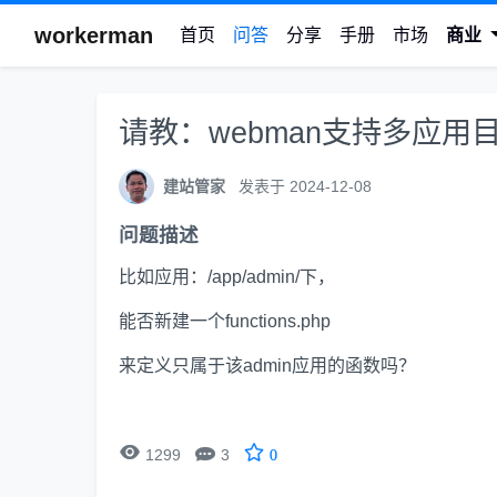
workerman
首页
问答
分享
手册
市场
商业
请教：webman支持多应
建站管家
发表于 2024-12-08
问题描述
比如应用：/app/admin/下，
能否新建一个functions.php
来定义只属于该admin应用的函数吗？


1299
3
0