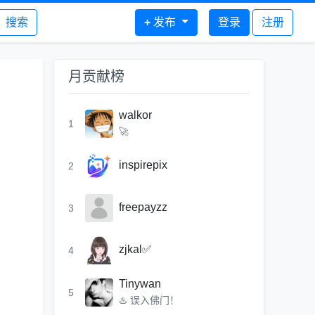
搜索
+
发布
登录
注册
月贡献榜
walkor
1
🚀
inspirepix
2
freepayzz
3
zjkal✅
4
Tinywan
5
♨️ 误入佛门！