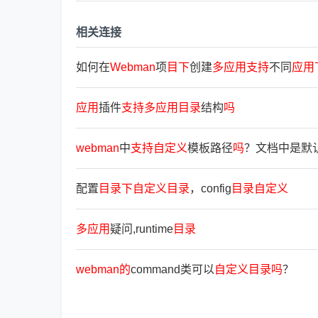
相关连接
如何在
Webman
项
目
下
创建
多
应
用
支
持
不同
应
用
应
用
插件
支
持
多
应
用
目
录
结构
吗
webman
中
支
持
自
定
义
模板路径
吗
？文档中是默
配置
目
录
下
自
定
义
目
录
，config
目
录
自
定
义
多
应
用
疑问,runtime
目
录
webman
的
command类可以
自
定
义
目
录
吗
？