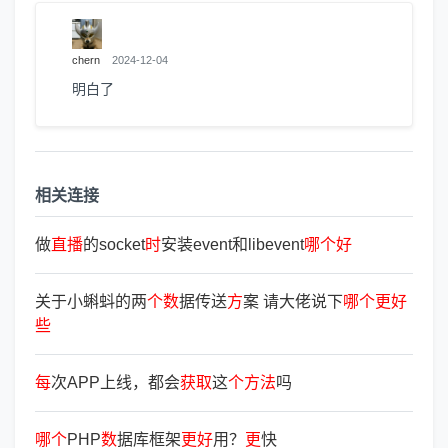
chern
2024-12-04
明白了
相关连接
做
直
播
的socket
时
安装event和libevent
哪
个
好
关于小蝌蚪的两
个
数
据传送
方
案 请大佬说下
哪
个
更
好
些
每
次APP上线，都会
获
取
这
个
方
法
吗
哪
个
PHP
数
据库框架
更
好
用？
更
快