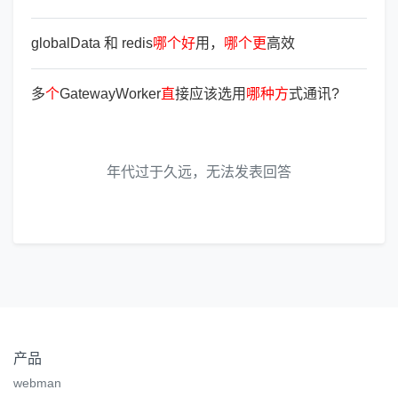
globalData 和 redis
哪
个
好
用，
哪
个
更
高效
多
个
GatewayWorker
直
接应该选用
哪
种
方
式通讯?
年代过于久远，无法发表回答
产品
webman