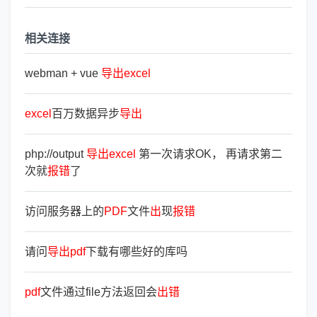
相关连接
webman + vue
导
出
excel
excel
百万数据异步
导
出
php://output
导
出
excel
第一次请求OK， 再请求第二
次就
报
错
了
访问服务器上的
PDF
文件
出
现
报
错
请问
导
出
pdf
下载有哪些好的库吗
pdf
文件通过file方法返回会
出
错