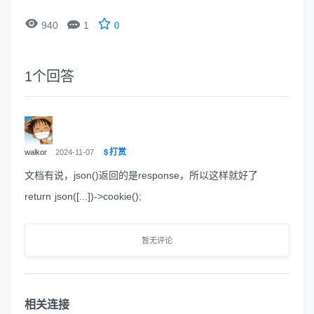


940
1
0
1
个回答
打赏
walkor
2024-11-07
文档有说，json()返回的是response，所以这样就好了
return json([...])->cookie();
暂无评论
相关连接