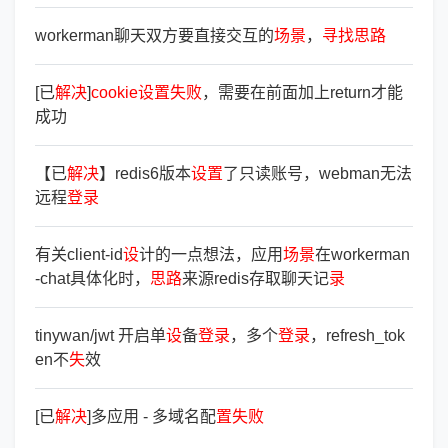
workerman聊天双方要直接交互的
场
景
，
寻
找
思
路
[已
解
决
]
cookie
设
置
失
败
，需要在前面加上return才能
成功
【已
解
决
】redis6版本
设
置
了只读账号，webman无法
远程
登
录
有关client-id
设
计的一点想法，应用
场
景
在workerman
-chat具体化时，
思
路
来源redis存取聊天记
录
tinywan/jwt 开启单
设
备
登
录
，多个
登
录
，refresh_tok
en不
失
效
[已
解
决
]多应用 - 多域名配
置
失
败