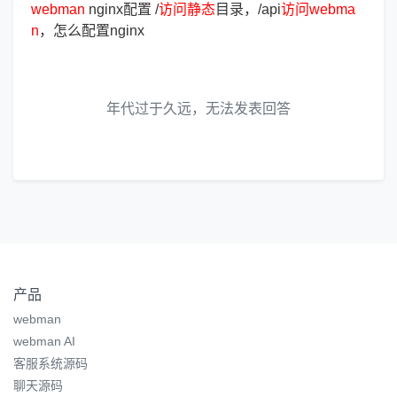
webman
nginx配置 /
访
问
静
态
目录，/api
访
问
webma
n
，怎么配置nginx
年代过于久远，无法发表回答
产品
webman
webman AI
客服系统源码
聊天源码