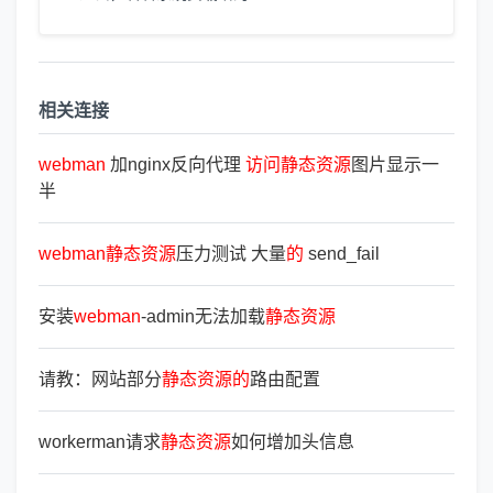
相关连接
webman
加nginx反向代理
访
问
静
态
资
源
图片显示一
半
webman
静
态
资
源
压力测试 大量
的
send_fail
安装
webman
-admin无法加载
静
态
资
源
请教：网站部分
静
态
资
源
的
路由配置
workerman请求
静
态
资
源
如何增加头信息