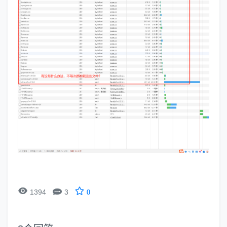


1394
3
0