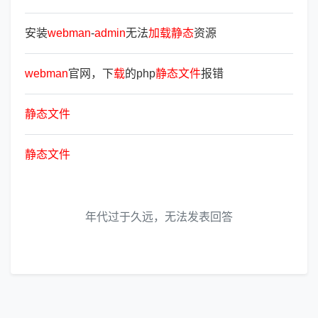
安装
webman
-
admin
无法
加
载
静
态
资源
webman
官网，下
载
的php
静
态
文
件
报错
静
态
文
件
静
态
文
件
年代过于久远，无法发表回答