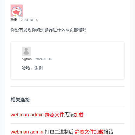
稚出
2024-10-14
你没有发现你的浏览器进什么网页都慢吗
bigtran
2024-10-16
哈哈，谢谢
相关连接
webman
-
admin
静
态
文
件
无法
加
载
webman
admin
打包二进制后
静
态
文
件
加
载
报错