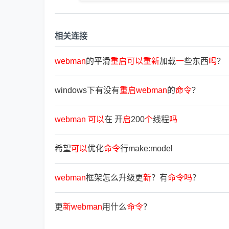
相关连接
webman
的平滑
重
启
可
以
重
新
加载
一
些东西
吗
？
windows下有没有
重
启
webman
的
命
令
？
webman
可
以
在 开
启
200
个
线程
吗
希望
可
以
优化
命
令
行make:model
webman
框架怎么升级更
新
？有
命
令
吗
？
更
新
webman
用什么
命
令
？