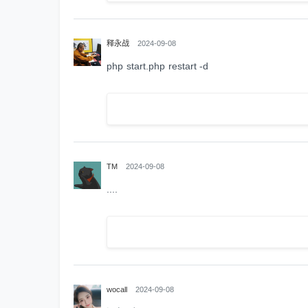
释永战
2024-09-08
php start.php restart -d
TM
2024-09-08
....
wocall
2024-09-08