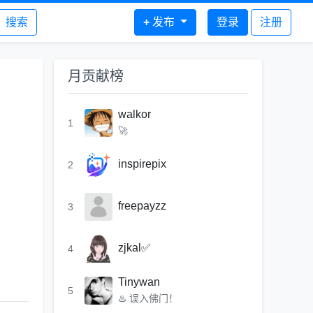
搜索
+
发布
登录
注册
月贡献榜
walkor
1
🚀
inspirepix
2
freepayzz
3
zjkal✅
4
Tinywan
5
♨️ 误入佛门！