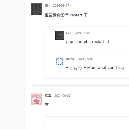
Gin
2024-09-07
谁告诉你没有 restart 了
Gin
2024-09-07
php start.php restart -d
nitron
2024-09-07
┑(~Д ~)┍ Man, what can I say
稚出
2024-09-07
啊