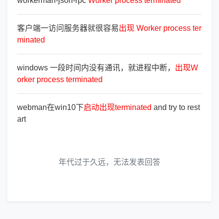
workerman-json-rpc
Worker
process
terminated
客户端一访问服务器就很容易
出
现
Worker
process
ter
minated
windows 一段时间内没有通讯，就进程中断，
出
现
W
orker
process
terminated
webman在win10下
启
动
出
现
terminated
and try to rest
art
年代过于久远，无法发表回答