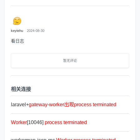
keytehu
2024-08-30
看日志
暂无评论
相关连接
laravel+
gateway
-
worker
出
现
process
terminated
Worker
[10046]
process
terminated