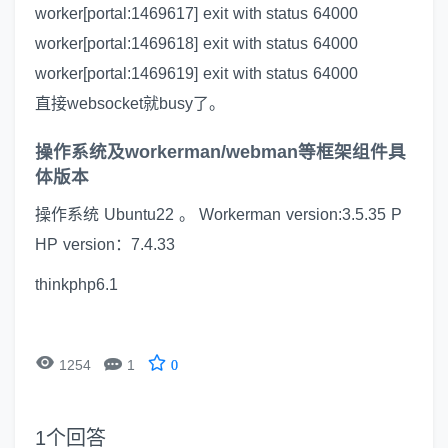
worker[portal:1469617] exit with status 64000
worker[portal:1469618] exit with status 64000
worker[portal:1469619] exit with status 64000
直接websocket就busy了。
操作系统及workerman/webman等框架组件具
体版本
操作系统 Ubuntu22 。 Workerman version:3.5.35 P
HP version：7.4.33
thinkphp6.1


1254
1
0
1
个回答