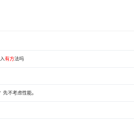
入
有
方
法吗
？先不考虑性能。