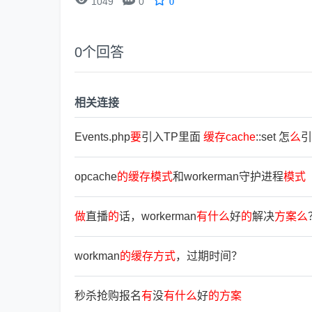
1049
0
0
0
个回答
相关连接
Events.php
要
引入TP里面
缓
存
cache
::set 怎
么
引
opcache
的
缓
存
模
式
和workerman守护进程
模
式
做
直播
的
话，workerman
有
什
么
好
的
解决
方
案
么
workman
的
缓
存
方
式
，过期时间？
秒杀抢购报名
有
没
有
什
么
好
的
方
案