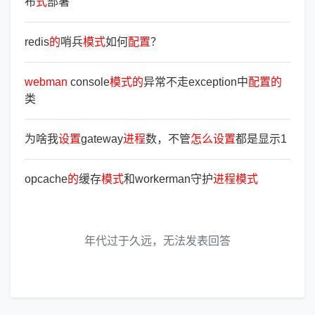
布
式
部署
redis
的
哨兵
模
式
如何
配
置
？
webman
console
模
式
的
异常不走exception中
配
置
的
类
为啥我
设
置
gateway
进
程
数，不管
怎
么
设
置
都是显示1
opcache
的
缓存
模
式
和workerman守护
进
程
模
式
年代过于久远，无法发表回答