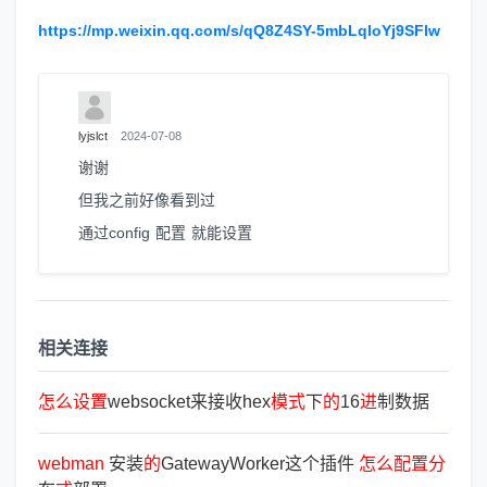
https://mp.weixin.qq.com/s/qQ8Z4SY-5mbLqloYj9SFlw
lyjslct
2024-07-08
谢谢
但我之前好像看到过
通过config 配置 就能设置
相关连接
怎
么
设
置
websocket来接收hex
模
式
下
的
16
进
制数据
webman
安装
的
GatewayWorker这个插件
怎
么
配
置
分