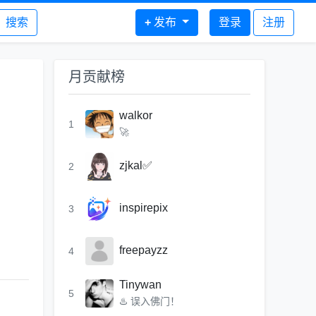
搜索
+
发布
登录
注册
月贡献榜
walkor
1
🚀
zjkal✅
2
inspirepix
3
freepayzz
4
Tinywan
5
♨️ 误入佛门！