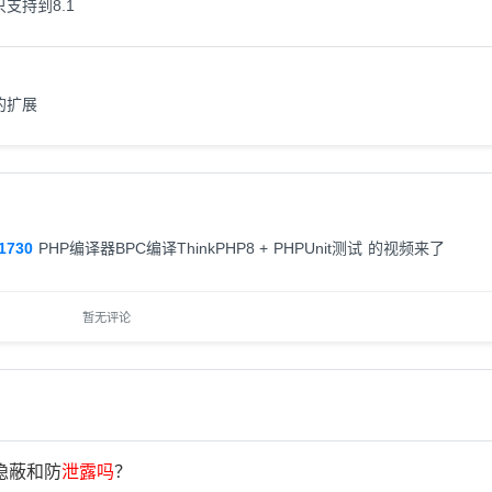
支持到8.1
的扩展
/1730
PHP编译器BPC编译ThinkPHP8 + PHPUnit测试 的视频来了
暂无评论
隐蔽和防
泄
露
吗
？