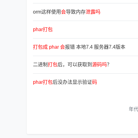
orm这样使用
会
导致内存
泄
露
吗
phar
打
包
打
包
成
phar
会
报错 本地7.4 服务器7.4版本
二进制
打
包
后，可以获取到
源
码
吗
？
phar
打
包
后没办法显示验证
码
年