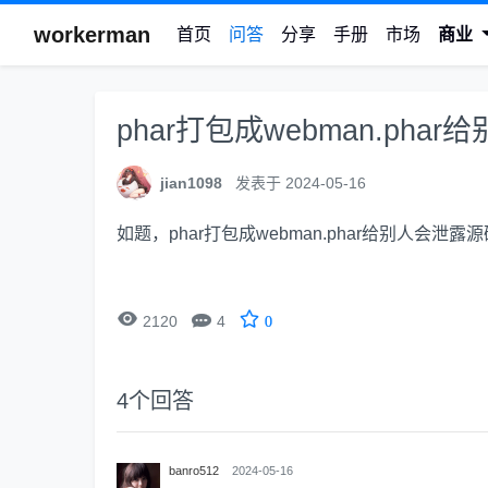
workerman
首页
问答
分享
手册
市场
商业
phar打包成webman.ph
jian1098
发表于 2024-05-16
如题，phar打包成webman.phar给别人


2120
4
0
4
个回答
banro512
2024-05-16