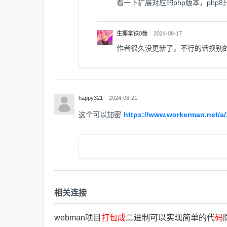
看一下扩展对应的php版本，php8只
生椰拿铁0糖
2024-08-17
作者很久没更新了，不行的话换别
happy321
2024-08-21
这个可以加密
https://www.workerman.net/a
相关连接
webman项目
打
包
成
二进制可以实现简单的代
码