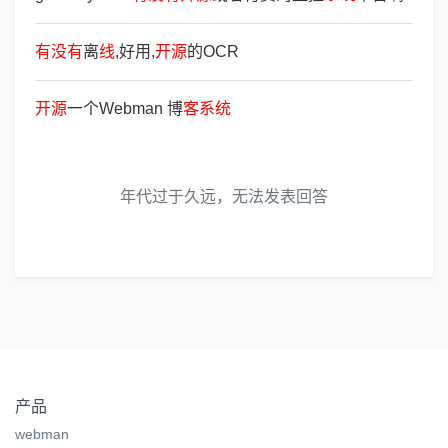
有
没
有
离
线
,好用,
开
源
的OCR
开
源
一个Webman 博
客
系
统
年代过于久远，无法发表回答
产品
webman