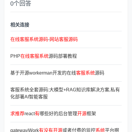
0
个回答
相关连接
在线客服系统源码
-
网站客服源码
PHP
在线客服系统
源码部署教程
基于开源workerman开发的在线
客服系统
源码
客服系统全套源码:大模型+RAG知识库解决方案,私有
化部署AI智能客服
求
推
荐
react
有
哪些好的后台管理
开
源
框架
gatewayWork
有
没
有
开
源
或者付费的监控
系
统
平台啊