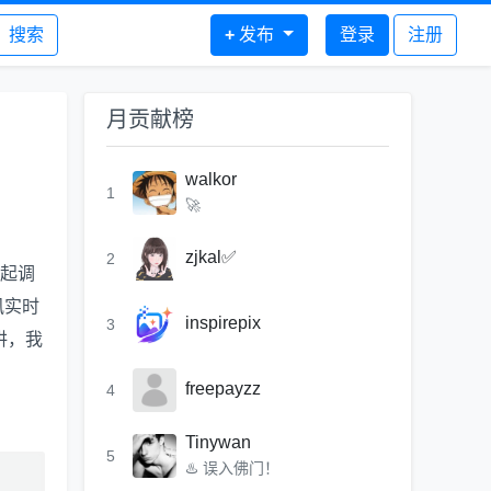
搜索
+
发布
登录
注册
月贡献榜
walkor
1
🚀
zjkal✅
2
发起调
讯实时
inspirepix
3
讲，我
freepayzz
4
Tinywan
5
♨️ 误入佛门！