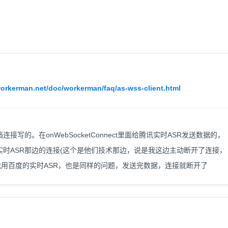
orkerman.net/doc/workerman/faq/as-wss-client.html
写的。在onWebSocketConnect里面给腾讯实时ASR发送数据的，
时ASR那边的连接(这个是他们技术那边，说是我这边主动断开了连接，
我用百度的实时ASR，也是同样的问题，发送完数据，连接就断开了