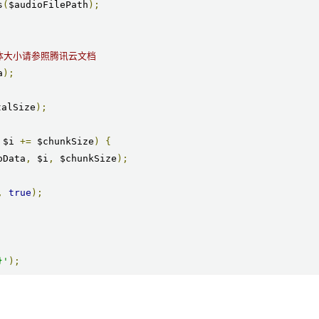
s
(
$audioFilePath
);
具体大小请参照腾讯云文档
a
);
talSize
);
 $i 
+=
 $chunkSize
)
{
oData
,
 $i
,
 $chunkSize
);
,
true
);
}'
);