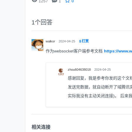


1257
1
0
1
个回答
打赏
walkor
2024-04-25
作为websocket客户端参考文档
https://www.w
zhou604638018
2024-04-25
感谢回复，我是参考你发的这个文档连接
发送完数据，就自动断开了域腾讯实
实际我没有主动关闭连接)。 后来
相关连接