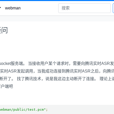
webman
疑问
websocket服务端。 当接收用户某个请求时，需要向腾讯实时ASR
n 类向腾讯实时ASR发起调用，当我成功连接到腾讯实时ASR之后，向腾
断开了。 找了腾讯技术，说是我这边主动断开了连接。 理论上
t客户端吧
webman/public/test.pcm"
;