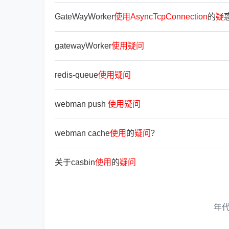
GateWayWorker
使
用
AsyncTcpConnection
的
疑
gatewayWorker
使
用
疑
问
redis-queue
使
用
疑
问
webman push
使
用
疑
问
webman cache
使
用
的
疑
问
？
关于casbin
使
用
的
疑
问
年