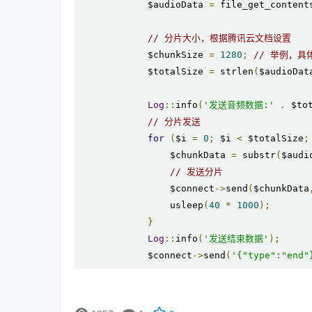
            $audioData 
=
 file_get_content
// 分片大小，根据腾讯云文档设置
            $chunkSize 
=
1280
;
// 举例，
            $totalSize 
=
 strlen
(
$audioDat
Log
::
info
(
'发送音频数据:'
.
 $to
// 分片发送
for
(
$i 
=
0
;
 $i 
<
 $totalSize
;
                $chunkData 
=
 substr
(
$audi
// 发送分片
                $connect
->
send
(
$chunkData
                usleep
(
40
*
1000
);
}
Log
::
info
(
'发送结束数据'
);
            $connect
->
send
(
'{"type":"end"