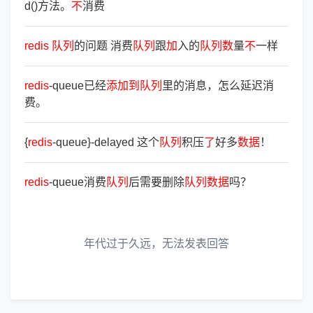
d()方法。
不
消费
redis
队
列
的问题 消费
队
列
跟
加
入的
队
列
数
量
不
一样
redis
-queue已经
添
加
到
队
列
里的消息，怎么延迟消
费。
{
redis
-queue}-delayed 这个
队
列
积压
了
好多
数
据
！
redis
-queue消费
队
列
后需要删除
队
列
数
据
吗？
年代过于久远，无法发表回答