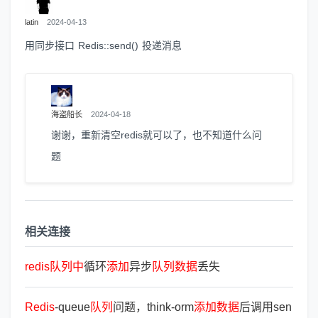
latin
2024-04-13
用同步接口 Redis::send() 投递消息
海盗船长
2024-04-18
谢谢，重新清空redis就可以了，也不知道什么问
题
相关连接
redis
队
列
中
循环
添
加
异步
队
列
数
据
丢失
Redis
-queue
队
列
问题，think-orm
添
加
数
据
后调用sen