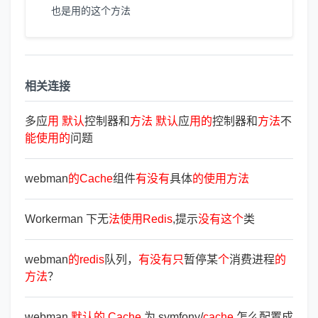
也是用的这个方法
相关连接
多应
用
默
认
控制器和
方
法
默
认
应
用
的
控制器和
方
法
不
能
使
用
的
问题
webman
的
Cache
组件
有
没
有
具体
的
使
用
方
法
Workerman 下无
法
使
用
Redis
,提示
没
有
这
个
类
webman
的
redis
队列，
有
没
有
只
暂停某
个
消费进程
的
方
法
？
webman
默
认
的
Cache
为 symfony/
cache
怎么配置成