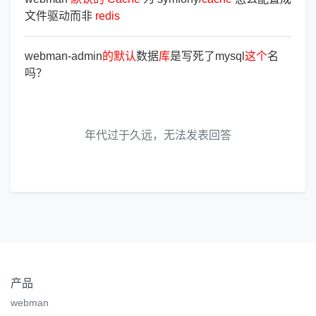
文件驱动而非
redis
webman-admin
的
默
认
数据
库
是写死了mysql
这
个
名
吗？
年代过于久远，无法发表回答
产品
webman