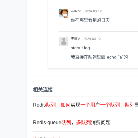
walkor
2024-03-12
你在哪里看到的日志
无敌V
2024-03-12
stdout.log
我直接在队列里面 echo "a"的
相关连接
Redis
队
列
，
如
何
实现
一
个
用
户
一
个
队
列
，
队
列
Redis-queue
队
列
，
多
队
列
消费问题