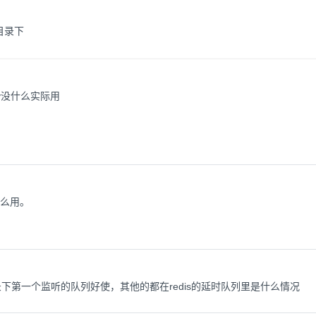
 目录下
key没什么实际用
什么用。
录下第一个监听的队列好使，其他的都在redis的延时队列里是什么情况