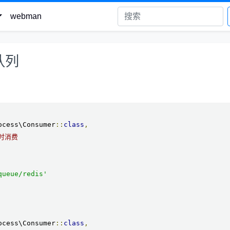
webman
队列
ocess\Consumer
::
class
,
时消费
queue/redis'
ocess\Consumer
::
class
,