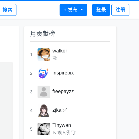
搜索
+
发布
登录
注册
月贡献榜
walkor
1
🚀
inspirepix
2
freepayzz
3
zjkal✅
4
Tinywan
5
♨️ 误入佛门！