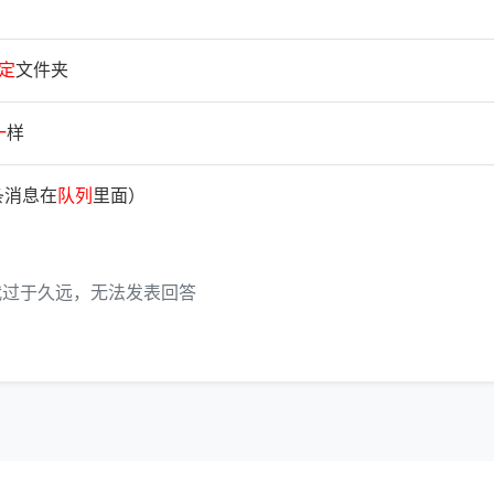
定
文件夹
一
样
条消息在
队
列
里面）
代过于久远，无法发表回答