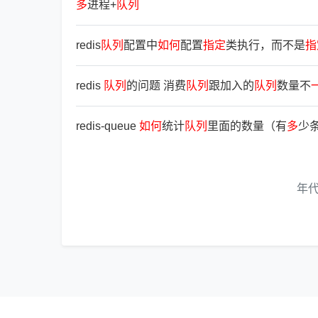
多
进程+
队
列
redis
队
列
配置中
如
何
配置
指
定
类执行，而不是
指
redis
队
列
的问题 消费
队
列
跟加入的
队
列
数量不
redis-queue
如
何
统计
队
列
里面的数量（有
多
少
年