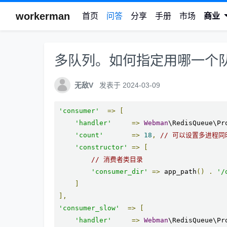
workerman
首页
问答
分享
手册
市场
商业
多队列。如何指定用哪一个
无敌V
发表于 2024-03-09
'consumer'
=>
[
'handler'
=>
Webman
\RedisQueue\Pr
'count'
=>
18
,
// 可以设置多进程同
'constructor'
=>
[
// 消费者类目录
'consumer_dir'
=>
 app_path
()
.
'/
]
],
'consumer_slow'
=>
[
'handler'
=>
Webman
\RedisQueue\Pr