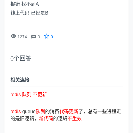
报错 找不到A
线上代码 已经是B


1274
0
0
0
个回答
相关连接
redis
队
列
不
更
新
redis
-queue
队
列
的消费
代
码
更
新
了，总有一些进程走
的是旧逻辑，
新
代
码
的逻辑
不
生
效