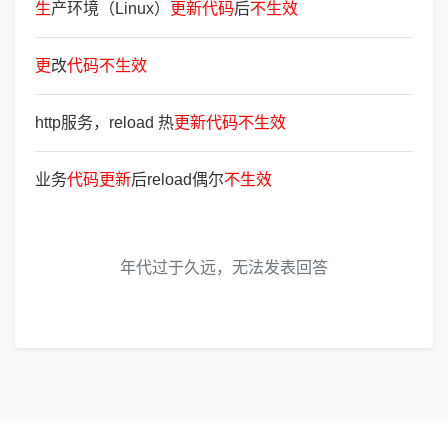
生
产环境（Linux）
更
新
代
码
后
不
生
效
更
改
代
码
不
生
效
http服务，reload 热
更
新
代
码
不
生
效
业务
代
码
更
新
后reload偶尔
不
生
效
年代过于久远，无法发表回答