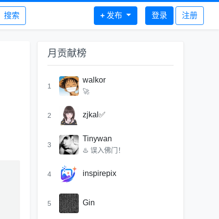
搜索
+
发布
登录
注册
月贡献榜
walkor
1
🚀
zjkal✅
2
Tinywan
3
♨️ 误入佛门！
inspirepix
4
Gin
5