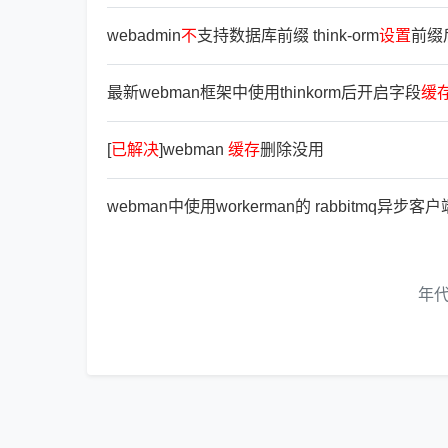
webadmin
不
支持数据库前缀 think-orm
设
置
前缀
最新webman框架中使用thinkorm后开启字段
缓
[
已
解
决
]webman
缓
存
删除没用
webman中使用workerman的 rabbitmq异步客
年