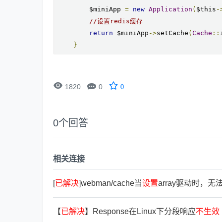
        $miniApp 
=
new
Application
(
$this
-
//设置redis缓存
return
 $miniApp
->
setCache
(
Cache
::
}


1820
0
0
0
个回答
相关连接
[
已
解
决
]webman/cache当
设
置
array驱动时，无
【
已
解
决
】Response在Linux下分段响应
不
生
效