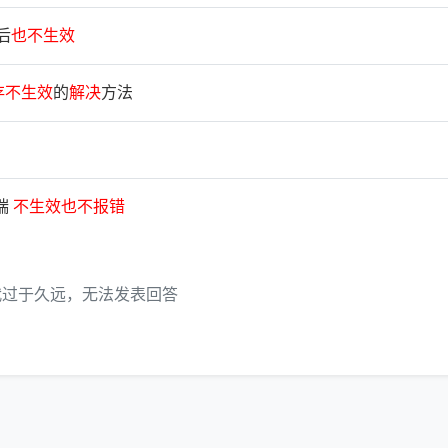
后
也
不
生
效
存
不
生
效
的
解
决
方法
户端
不
生
效
也
不
报
错
代过于久远，无法发表回答