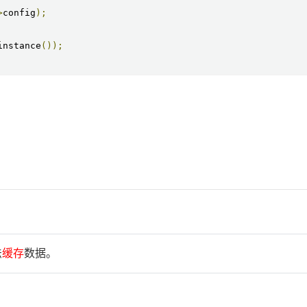
>
config
);
instance
());
法
缓
存
数据。