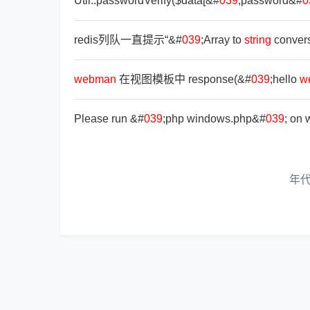
Util::passwordVerify($data[&#
039
;password&#
0
redis列队一直提示“&#
039
;Array to
string
convers
webman
在视图模板中 response(&#
039
;hello
w
Please run &#
039
;php windows.php&#
039
; on
年