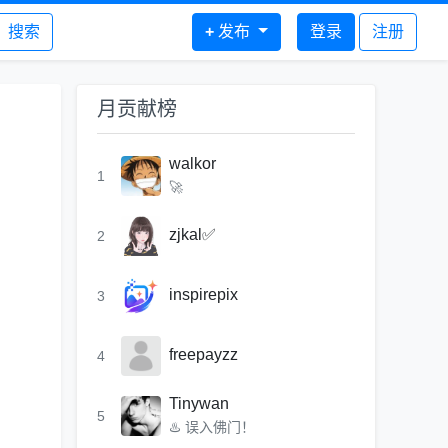
搜索
+
发布
登录
注册
月贡献榜
walkor
1
🚀
zjkal✅
2
inspirepix
3
freepayzz
4
Tinywan
5
♨️ 误入佛门！