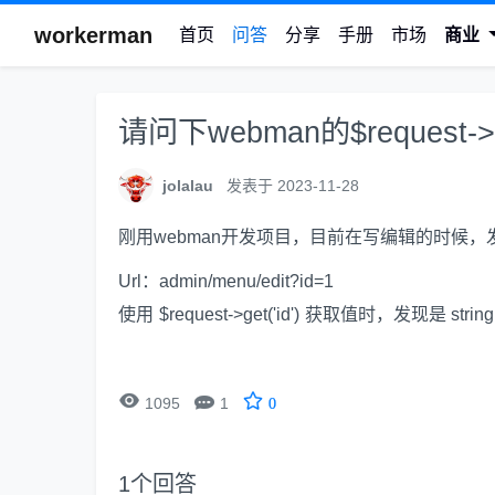
workerman
首页
问答
分享
手册
市场
商业
请问下webman的$request->
jolalau
发表于 2023-11-28
刚用webman开发项目，目前在写编辑的时候
Url：admin/menu/edit?id=1
使用 $request->get('id') 获取值时，发现是


1095
1
0
1
个回答