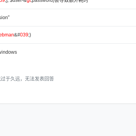
39
;], $user-&
gt
;password)会导致额外耗时
ion”
ebman
&#
039
;)
 windows
代过于久远，无法发表回答