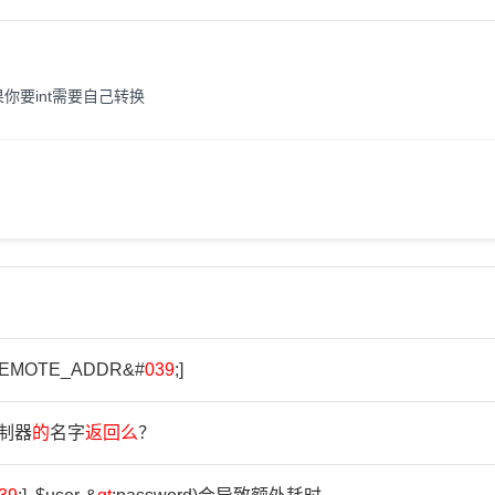
果你要int需要自己转换
REMOTE_ADDR&#
039
;]
制器
的
名字
返
回
么
？