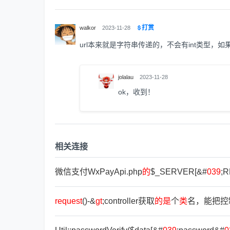
打赏
walkor
2023-11-28
url本来就是字符串传递的，不会有int类型，如
jolalau
2023-11-28
ok，收到！
相关连接
微信支付WxPayApi.php
的
$_SERVER[&#
039
;
request
()-&
gt
;controller获取
的
是
个
类
名，能把控