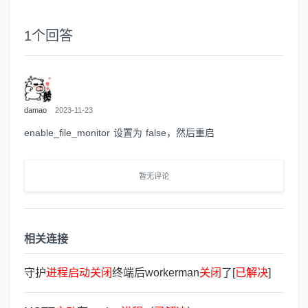
1
个回答
damao
2023-11-23
enable_file_monitor 设置为 false，然后重启
暂无评论
相关连接
守护
进
程
启
动
关
闭
终端后workerman
关
闭
了[
已
解
决
]