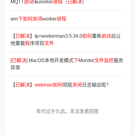
MQTT
启
动
有worker
进
程
（
已
解
决
）
win
下
如
何
关
闭
worker
进
程
【
已
解
决
】tp+workerman3.5.34.0
如
何
重新
启
动
后让
他重载
程
序项目
文
件
[
已
解
决
] MacOS本地开发模式
下
Monitor
文
件
监
控
服务
异常
【
已
解
决
】
webman
如
何
彻底
关
闭
日志输出呢？
年代过于久远，无法发表回答