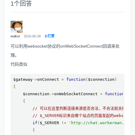
1
个回答
打赏
walkor
2016-06-28
可以利用websocket协议的onWebSocketConnect回调来处
理。
代码类似
$gateway
->
onConnect 
=
function
(
$connection
)
{
    $connection
->
onWebSocketConnect 
=
function
(
$co
{
// 可以在这里判断连接来源是否合法，不合法就关掉连接
// $_SERVER标识来自哪个站点的页面发起的websocke
if
(
$_SERVER 
!=
'http://chat.workerman.net'
{