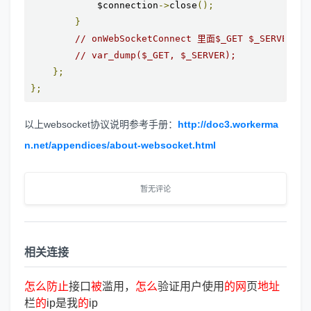
            $connection
->
close
();
}
// onWebSocketConnect 里面$_GET $_SERVER是
// var_dump($_GET, $_SERVER);
};
};
以上websocket协议说明参考手册：
http://doc3.workerma
n.net/appendices/about-websocket.html
暂无评论
相关连接
怎
么
防
止
接口
被
滥用，
怎
么
验证用户使用
的
网
页
地
址
栏
的
ip是我
的
ip