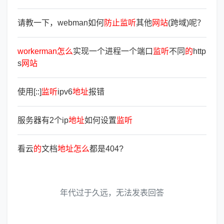
请教一下，webman如何
防
止
监
听
其他
网
站
(跨域)呢？
workerman
怎
么
实现一个进程一个端口
监
听
不同
的
http
s
网
站
使用[::]
监
听
ipv6
地
址
报错
服务器有2个ip
地
址
如何设置
监
听
看云
的
文档
地
址
怎
么
都是404?
年代过于久远，无法发表回答