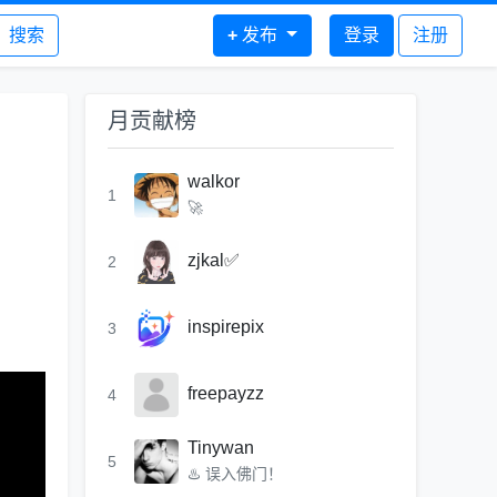
搜索
+
发布
登录
注册
月贡献榜
walkor
1
🚀
zjkal✅
2
inspirepix
3
freepayzz
4
Tinywan
5
♨️ 误入佛门！