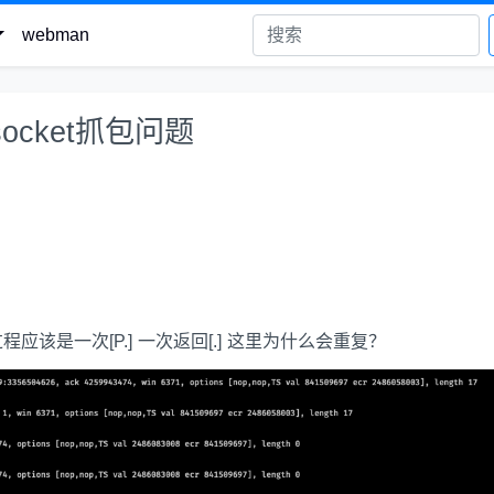
webman
socket抓包问题
应该是一次[P.] 一次返回[.] 这里为什么会重复？