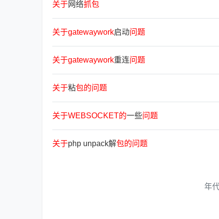
关
于
网络
抓
包
关
于
gatewaywork
启动
问
题
关
于
gatewaywork
重连
问
题
关
于
粘
包
的
问
题
关
于
WEBSOCKET
的
一些
问
题
关
于
php unpack解
包
的
问
题
年