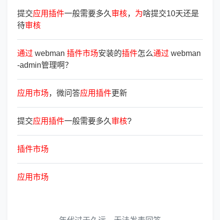
提交
应
用
插
件
一般需要多久
审
核
，
为
啥提交10天还是
待
审
核
通
过
webman
插
件
市
场
安装的
插
件
怎么
通
过
webman
-admin管理啊？
应
用
市
场
，微问答
应
用
插
件
更新
提交
应
用
插
件
一般需要多久
审
核
?
插
件
市
场
应
用
市
场