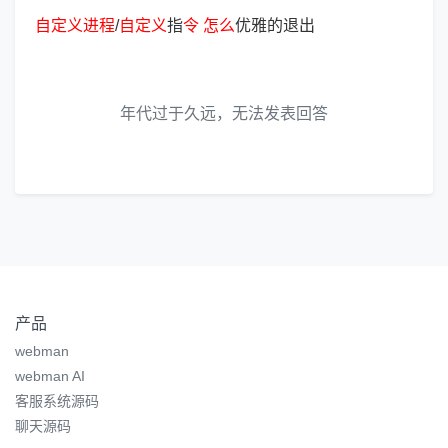
自
定
义
进
程
/
自
定
义
指
令
怎
么
优雅的退出
年代过于久远，无法发表回答
产品
webman
webman AI
客服系统源码
聊天源码