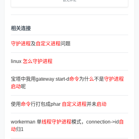
暂无评论
相关连接
守
护
进
程
及
自
定
义
进
程
问题
linux
怎
么
守
护
进
程
宝塔中我用gateway start-d
命
令
为什
么
不是
守
护
进
程
启
动
呢
使用
命
令
行打包成phar
自
定
义
进
程
并未
启
动
workerman 单
线
程
守
护
进
程
模式，connection->id
自
动
归1